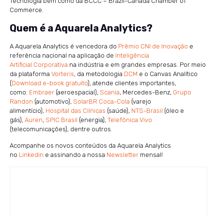
Tecnologia bem como da BCCC – Brazil-Canada Chamber of
Commerce.
Quem é a Aquarela Analytics?
A Aquarela Analytics é vencedora do
Prêmio CNI de Inovação
e
referência nacional na aplicação de
Inteligência
Artificial Corporativa
na indústria e em grandes empresas. Por meio
da plataforma
Vorteris
, da metodologia
DCM
e o Canvas Analítico
(
Download e-book gratuito
), atende clientes importantes,
como:
Embraer
(aeroespacial),
Scania
, Mercedes-Benz,
Grupo
Randon
(automotivo),
SolarBR Coca-Cola
(varejo
alimentício),
Hospital das Clínicas
(saúde),
NTS-Brasil
(óleo e
gás),
Auren
,
SPIC Brasil
(energia),
Telefônica Vivo
(telecomunicações), dentre outros.
Acompanhe os novos conteúdos da Aquarela Analytics
no
Linkedin
e assinando a nossa
Newsletter
mensal!