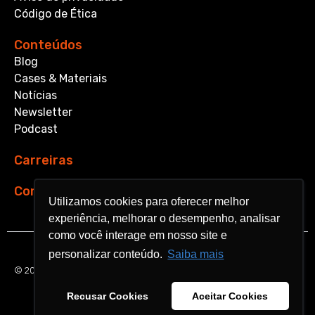
Código de Ética
Conteúdos
Blog
Cases & Materiais
Notícias
Newsletter
Podcast
Carreiras
Contato
Utilizamos cookies para oferecer melhor
Utilizamos cookies para oferecer melhor
experiência, melhorar o desempenho, analisar
experiência, melhorar o desempenho, analisar
como você interage em nosso site e
como você interage em nosso site e
personalizar conteúdo.
personalizar conteúdo.
Saiba mais
Saiba mais
© 2026 Aquarela Analytics. All rights reserved.
Recusar Cookies
Recusar Cookies
Aceitar Cookies
Aceitar Cookies