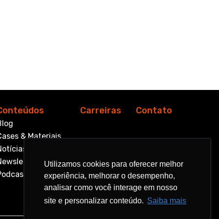
Conteúdos
Carreiras
Contato
Blog
Cases & Materiais
Notícias
Newsletter
Utilizamos cookies para oferecer melhor
Utilizamos cookies para oferecer melhor
Podcast
experiência, melhorar o desempenho,
experiência, melhorar o desempenho,
analisar como você interage em nosso
analisar como você interage em nosso
site e personalizar conteúdo.
site e personalizar conteúdo.
Saiba mais
Saiba mais