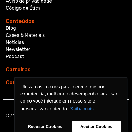
Aviso de privacidade
Código de Ética
Conteúdos
Blog
Cases & Materiais
Notícias
Newsletter
Podcast
Carreiras
Contato
Utilizamos cookies para oferecer melhor
Utilizamos cookies para oferecer melhor
experiência, melhorar o desempenho, analisar
experiência, melhorar o desempenho, analisar
como você interage em nosso site e
como você interage em nosso site e
personalizar conteúdo.
personalizar conteúdo.
Saiba mais
Saiba mais
© 2026 Aquarela Analytics. All rights reserved.
Recusar Cookies
Recusar Cookies
Aceitar Cookies
Aceitar Cookies