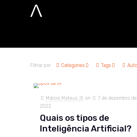
ia autoconsci
Home
ia autoconsciente
Filtrar por
Categories
Tags
Auto
Márcio Mateus Jr.
on
7 de dezembro de
2022
Quais os tipos de
Inteligência Artificial?