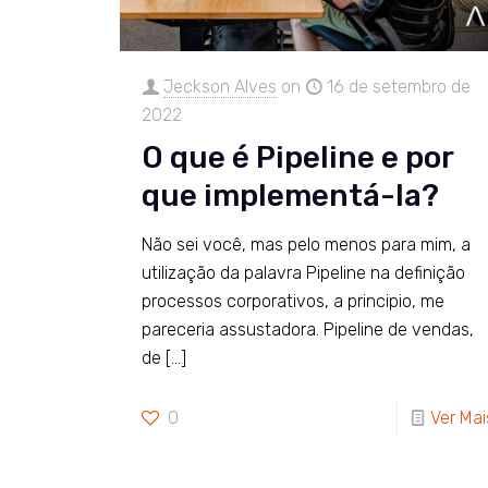
Jeckson Alves
on
16 de setembro de
2022
O que é Pipeline e por
que implementá-la?
Não sei você, mas pelo menos para mim, a
utilização da palavra Pipeline na definição
processos corporativos, a principio, me
pareceria assustadora. Pipeline de vendas,
de
[…]
0
Ver Mai