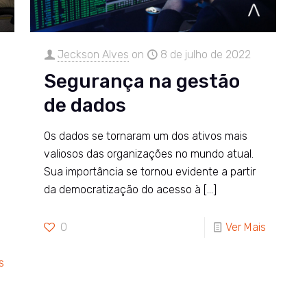
Jeckson Alves
on
8 de julho de 2022
Segurança na gestão
de dados
Os dados se tornaram um dos ativos mais
valiosos das organizações no mundo atual.
Sua importância se tornou evidente a partir
da democratização do acesso à
[…]
0
Ver Mais
s