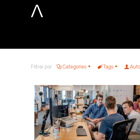
Jeckson Alves
Home
Jeckson Alves
Filtrar por
Categories
Tags
Auto