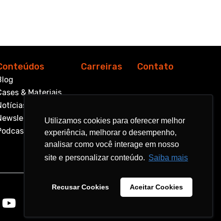
Conteúdos
Carreiras
Contato
Blog
Cases & Materiais
Notícias
Newsletter
Utilizamos cookies para oferecer melhor
Utilizamos cookies para oferecer melhor
Podcast
experiência, melhorar o desempenho,
experiência, melhorar o desempenho,
analisar como você interage em nosso
analisar como você interage em nosso
site e personalizar conteúdo.
site e personalizar conteúdo.
Saiba mais
Saiba mais
Recusar Cookies
Recusar Cookies
Aceitar Cookies
Aceitar Cookies