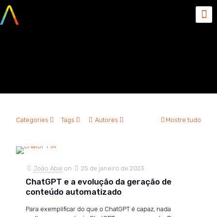
Aprendizado de maquina
profundo
Categories
Tags
Autores
Mostre tudo
João Abal
on
25 de janeiro de 2023
ChatGPT e a evolução da geração de
conteúdo automatizado
Para exemplificar do que o ChatGPT é capaz, nada