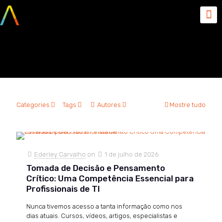
competencias de TI
Categories
Tags
Autores
Mostre tudo
Ederley Carvalho
on
1 de julho de 2026
Tomada de Decisão e Pensamento
Crítico: Uma Competência Essencial para
Profissionais de TI
Nunca tivemos acesso a tanta informação como nos
dias atuais. Cursos, vídeos, artigos, especialistas e