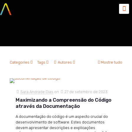
compreensão do código
Categories
Tags
Autores
Mostre tudo
Sara Andrade Dias
on
27 de setembro de 2023
Maximizando a Compreensão do Código
através da Documentação
A documentação do código é um aspecto crucial do
desenvolvimento de software. Estes documentos
devem apresentar descrições e explicações