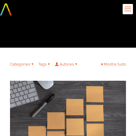
desenvolvimento ágil
Categories
Tags
Autores
Mostre tudo