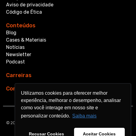
Aviso de privacidade
Código de Ética
Conteúdos
Blog
Cases & Materiais
Notícias
Newsletter
Podcast
Carreiras
Contato
Utilizamos cookies para oferecer melhor
Utilizamos cookies para oferecer melhor
experiência, melhorar o desempenho, analisar
experiência, melhorar o desempenho, analisar
como você interage em nosso site e
como você interage em nosso site e
personalizar conteúdo.
personalizar conteúdo.
Saiba mais
Saiba mais
© 2026 Aquarela Analytics. All rights reserved.
Recusar Cookies
Recusar Cookies
Aceitar Cookies
Aceitar Cookies