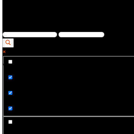
Ver...
Exact matches only
Search in title
Search in content
"><font style="vertical-align: inherit