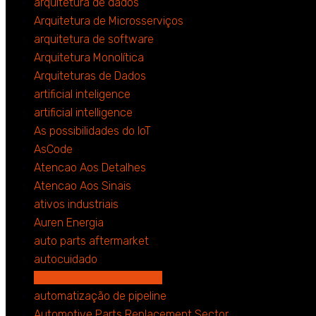
arquitetura de dados
Arquitetura de Microsserviços
arquitetura de software
Arquitetura Monolítica
Arquiteturas de Dados
artificial inteligence
artificial intelligence
As possibilidades do IoT
AsCode
Atencao Aos Detalhes
Atencao Aos Sinais
ativos industriais
Auren Energia
auto parts aftermarket
autocuidado
automação de processos
automatização de pipeline
Automotive Parts Replacement Sector