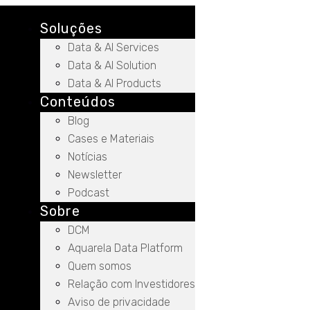
Soluções
Data & AI Services
Data & AI Solution
Data & AI Products
Conteúdos
Blog
Cases e Materiais
Notícias
Newsletter
Podcast
Sobre
DCM
Aquarela Data Platform
Quem somos
Relação com Investidores
Aviso de privacidade