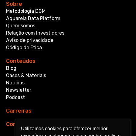
Sobre
Metodologia DCM
Aquarela Data Platform
Quem somos
Relação com Investidores
Aviso de privacidade
Código de Ética
Conteúdos
Blog
Cases & Materiais
Notícias
Newsletter
Podcast
Carreiras
Contato
Utilizamos cookies para oferecer melhor
Utilizamos cookies para oferecer melhor
experiência, melhorar o desempenho, analisar
experiência, melhorar o desempenho, analisar