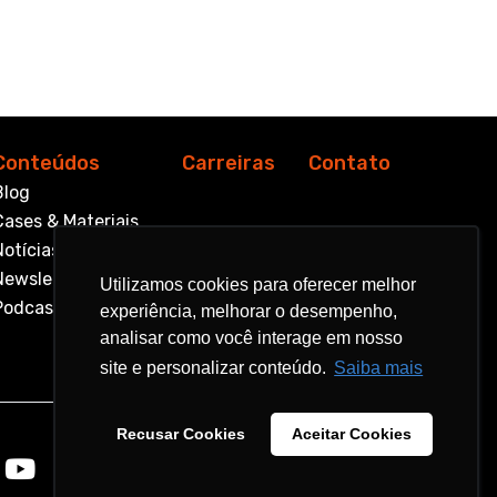
Conteúdos
Carreiras
Contato
Blog
Cases & Materiais
Notícias
Newsletter
Utilizamos cookies para oferecer melhor
Utilizamos cookies para oferecer melhor
Podcast
experiência, melhorar o desempenho,
experiência, melhorar o desempenho,
analisar como você interage em nosso
analisar como você interage em nosso
site e personalizar conteúdo.
site e personalizar conteúdo.
Saiba mais
Saiba mais
Recusar Cookies
Recusar Cookies
Aceitar Cookies
Aceitar Cookies