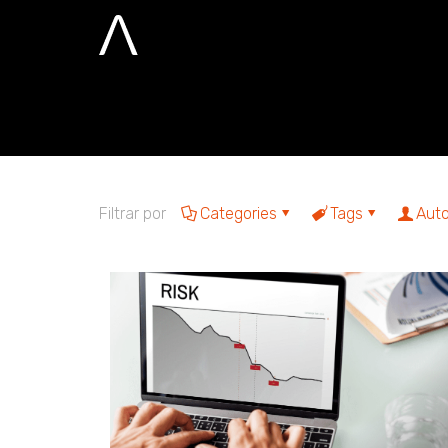
Consumidores 
Home
Consumidores de energia
Filtrar por
Categories
Tags
Auto