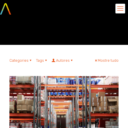
uso de IA no varejo
Categories
Tags
Autores
Mostre tudo