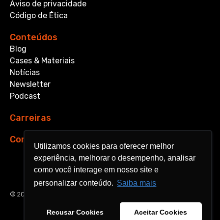
Aviso de privacidade
Código de Ética
Conteúdos
Blog
Cases & Materiais
Notícias
Newsletter
Podcast
Carreiras
Contato
Utilizamos cookies para oferecer melhor
Utilizamos cookies para oferecer melhor
experiência, melhorar o desempenho, analisar
experiência, melhorar o desempenho, analisar
como você interage em nosso site e
como você interage em nosso site e
personalizar conteúdo.
personalizar conteúdo.
Saiba mais
Saiba mais
© 2026 Aquarela Analytics. All rights reserved.
Recusar Cookies
Recusar Cookies
Aceitar Cookies
Aceitar Cookies