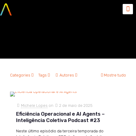
sistemas corporativos de
ineligência artificial.
Categories
Tags
Autores
Mostre tudo
Michele Lopes
on
2 de maio de 2025
Eficiência Operacional e AI Agents –
Inteligência Coletiva Podcast #23
Neste último episódio da terceira temporada do