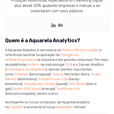
Produção Audiovisual, especialista em Marketing Digital,
atuo desde 2015 ajudando empresas e marcas a se
conectarem com seus públicos.
Quem é a Aquarela Analytics?
A Aquarela Analytics é vencedora do
Prêmio CNI de Inovação
e
referência nacional na aplicação de
Inteligência
Artificial Corporativa
na indústria e em grandes empresas. Por meio
da plataforma
Vorteris
, da metodologia
DCM
e o Canvas Analítico
(
Download e-book gratuito
), atende clientes importantes,
como:
Embraer
(aeroespacial),
Scania
, Mercedes-Benz,
Grupo
Randon
(automotivo),
SolarBR Coca-Cola
(varejo
alimentício),
Hospital das Clínicas
(saúde),
NTS-Brasil
(óleo e
gás),
Auren
,
SPIC Brasil
(energia),
Telefônica Vivo
(telecomunicações), dentre outros.
Acompanhe os novos conteúdos da Aquarela Analytics
no
Linkedin
e assinando a nossa
Newsletter
mensal!