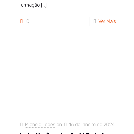
formação
[…]
0
Ver Mais
4
Michele Lopes
on
16 de janeiro de 2024