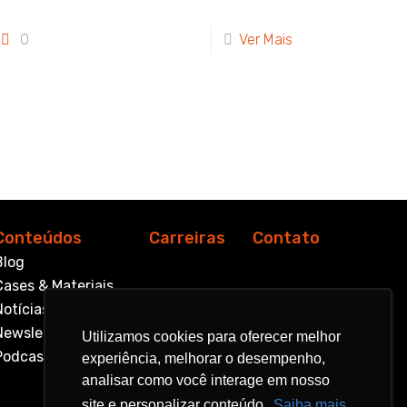
0
Ver Mais
Conteúdos
Carreiras
Contato
Blog
Cases & Materiais
Notícias
Newsletter
Utilizamos cookies para oferecer melhor
Utilizamos cookies para oferecer melhor
Podcast
experiência, melhorar o desempenho,
experiência, melhorar o desempenho,
analisar como você interage em nosso
analisar como você interage em nosso
site e personalizar conteúdo.
site e personalizar conteúdo.
Saiba mais
Saiba mais