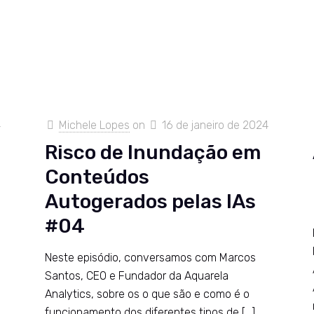
4
Michele Lopes
on
16 de janeiro de 2024
Risco de Inundação em
Conteúdos
Autogerados pelas IAs
#04
Neste episódio, conversamos com Marcos
Santos, CEO e Fundador da Aquarela
Analytics, sobre os o que são e como é o
funcionamento dos diferentes tipos de
[…]