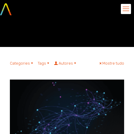
Open linked data
Categories
Tags
Autores
Mostre tudo