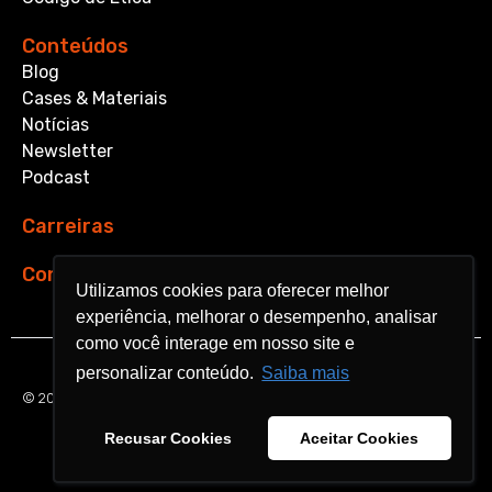
Conteúdos
Blog
Cases & Materiais
Notícias
Newsletter
Podcast
Carreiras
Contato
Utilizamos cookies para oferecer melhor
Utilizamos cookies para oferecer melhor
experiência, melhorar o desempenho, analisar
experiência, melhorar o desempenho, analisar
como você interage em nosso site e
como você interage em nosso site e
personalizar conteúdo.
personalizar conteúdo.
Saiba mais
Saiba mais
© 2026 Aquarela Analytics. All rights reserved.
Recusar Cookies
Recusar Cookies
Aceitar Cookies
Aceitar Cookies