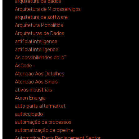
arquitetura de dados
Arquitetura de Microsserviços
arquitetura de software
Arquitetura Monolítica
Arquiteturas de Dados
artificial inteligence
artificial intelligence
As possibilidades do IoT
AsCode
Atencao Aos Detalhes
Atencao Aos Sinais
ativos industriais
Auren Energia
auto parts aftermarket
autocuidado
automação de processos
automatização de pipeline
Automotive Parts Replacement Sector