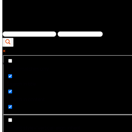
Ver...
Exact matches only
Search in title
Search in content
"><font style="vertical-align: inherit