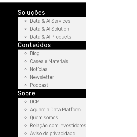
Soluções
Data & AI Services
Data & AI Solution
Data & AI Products
Conteúdos
Blog
Cases e Materiais
Notícias
Newsletter
Podcast
Sobre
DCM
Aquarela Data Platform
Quem somos
Relação com Investidores
Aviso de privacidade