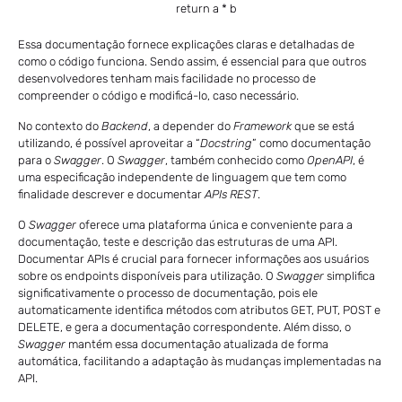
return a * b
Essa documentação fornece explicações claras e detalhadas de
como o código funciona. Sendo assim, é essencial para que outros
desenvolvedores tenham mais facilidade no processo de
compreender o código e modificá-lo, caso necessário.
No contexto do
Backend
, a depender do
Framework
que se está
utilizando, é possível aproveitar a “
Docstring
” como documentação
para o
Swagger
. O
Swagger
, também conhecido como
OpenAPI
, é
uma especificação independente de linguagem que tem como
finalidade descrever e documentar
APIs REST
.
O
Swagger
oferece uma plataforma única e conveniente para a
documentação, teste e descrição das estruturas de uma API.
Documentar APIs é crucial para fornecer informações aos usuários
sobre os endpoints disponíveis para utilização. O
Swagger
simplifica
significativamente o processo de documentação, pois ele
automaticamente identifica métodos com atributos GET, PUT, POST e
DELETE, e gera a documentação correspondente. Além disso, o
Swagger
mantém essa documentação atualizada de forma
automática, facilitando a adaptação às mudanças implementadas na
API.