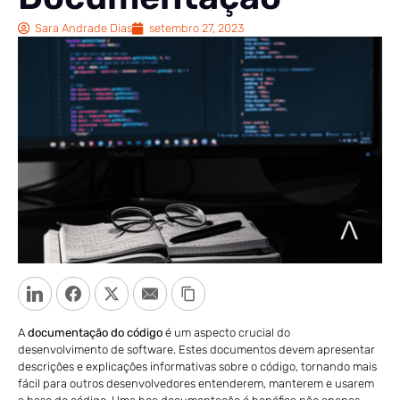
Sara Andrade Dias
setembro 27, 2023
LinkedIn
Facebook
Twitter
Email
Copy Link
A
documentação do código
é um aspecto crucial do
desenvolvimento de software. Estes documentos devem apresentar
descrições e explicações informativas sobre o código, tornando mais
fácil para outros desenvolvedores entenderem, manterem e usarem