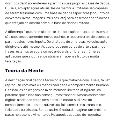
dos tipos de IA aprenderem a partir de suas próprias bases de dados.
Ou seja, em aplicações atuais, IAs de memória limitadas são capazes
de serem treinadas com uma base de dados específicas (conjunto de
conversas, livros, imagens, músicas, etc) para desempenhar funções
que estejam de acordo com sua base de dados limitada.
A diferença é que, na maior parte das aplicações atuais, os sistemas
são capazes de aprender novos padrões e responderem de acordo a
partir destes novos inputs. De chatbots de empresas, veículos auto
dirigíveis, e até mesmo IAs que produzem obras de arte a partir de
frases, estamos só agora começando a vislumbrar as inúmeras
aplicações que alguns anos atrás eram apenas fruto de muita
teorização.
Teoria da Mente
A destinação final de toda tecnologia que trabalhe com IA seja, talvez,
reproduzir com mais ou menos fidelidade o comportamento humano.
Dito isso, as aplicações de IA de memória limitada atingiram um
patamar que ainda não conseguimos transpor. Nossas assistentes
digitais ainda não estão nem perto de captar sutilezas do
comportamento humano através da fala como ironia, sarcasmo,
felicidade ou tristeza. Sendo assim, é natural imaginar um próximo
passo no desenvolvimento de IAs aquelas capazes de reproduzir