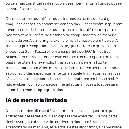
ou seja, são construídas de modo a desempenhar uma função quase
sempre única e exclusiva.
Desde os primeiros autômatos, antes mesmo da nossa era digital,
máquinas desse tipo podem ser concebidas. Elas também inspiraram
inventores e artistas em feitos surpreendentes até mesmo para os
padrões atuais. Porém, se tratando de computadores, da maneira
visionada por Alan Turing, o exemplo mais famoso de um tipo de IA
reativa seja o computador Deep Blue, que derrotou o grão-mestre
enxadrista Garry Kasparov em uma partida de 1997. Em outras
palavras, podemos entender esta categoria como capazes de feitos
bastante úteis. Por exemplo, filtrar sua caixa de e-mail ou te
recomendar algum vídeo numa plataforma. Porém apenas quando
são construídas especificamente para aquele fim. Máquinas reativas
são capazes de receber estímulos e responderem em tempo real. Mas
não evoluem ou não conseguem se adaptar a novas situações sem
serem totalmente reprogramadas.
IA de memória limitada
No decorrer das últimas décadas, muito se evoluiu quanto o que
aplicações baseadas em IA são capazes de executar. Grande parte
deste avanço se deu devido ao advento dos algoritmos de
aprendizado de máquina, atrelados a estes algoritmos, a capacidade