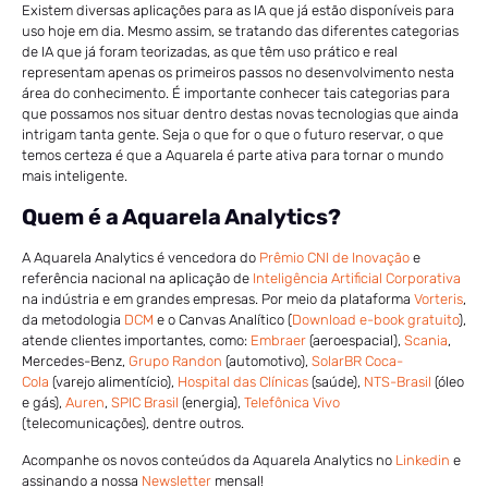
Existem diversas aplicações para as IA que já estão disponíveis para
uso hoje em dia. Mesmo assim, se tratando das diferentes categorias
de IA que já foram teorizadas, as que têm uso prático e real
representam apenas os primeiros passos no desenvolvimento nesta
área do conhecimento. É importante conhecer tais categorias para
que possamos nos situar dentro destas novas tecnologias que ainda
intrigam tanta gente. Seja o que for o que o futuro reservar, o que
temos certeza é que a Aquarela é parte ativa para tornar o mundo
mais inteligente.
Quem é a Aquarela Analytics?
A Aquarela Analytics é vencedora do
Prêmio CNI de Inovação
e
referência nacional na aplicação de
Inteligência Artificial Corporativa
na indústria e em grandes empresas. Por meio da plataforma
Vorteris
,
da metodologia
DCM
e o Canvas Analítico (
Download e-book gratuito
),
atende clientes importantes, como:
Embraer
(aeroespacial),
Scania
,
Mercedes-Benz,
Grupo Randon
(automotivo),
SolarBR Coca-
Cola
(varejo alimentício),
Hospital das Clínicas
(saúde),
NTS-Brasil
(óleo
e gás),
Auren
,
SPIC Brasil
(energia),
Telefônica Vivo
(telecomunicações), dentre outros.
Acompanhe os novos conteúdos da Aquarela Analytics no
Linkedin
e
assinando a nossa
Newsletter
mensal!