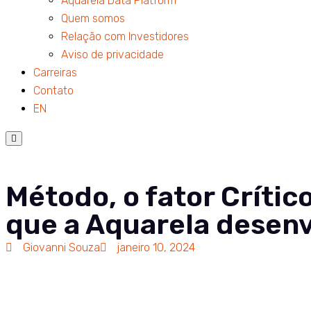
Aquarela Data Platform
Quem somos
Relação com Investidores
Aviso de privacidade
Carreiras
Contato
EN
Menu
de
alternância
de
hambúrguer
Método, o fator Crític
que a Aquarela desen
Giovanni Souza
janeiro 10, 2024