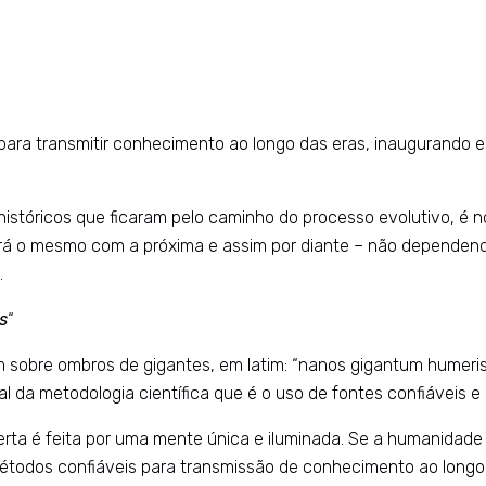
a transmitir conhecimento ao longo das eras, inaugurando es
 históricos que ficaram pelo caminho do processo evolutivo, 
ará o mesmo com a próxima e assim por diante – não dependend
.
s
“
sobre ombros de gigantes, em latim: “nanos gigantum humeris i
 da metodologia científica que é o uso de fontes confiáveis e 
 é feita por uma mente única e iluminada. Se a humanidade ul
métodos confiáveis para transmissão de conhecimento ao long