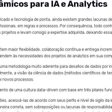
micos para IA e Analytics
cado e tecnologia de ponta, ainda existem grandes lacunas de
fissionais, em regras e processos. Por consequência, todo con
projetos e levam consigo a expertise adquirida, deixando ess
em maior flexibilidade, colaboração contínua e entrega increm
 atendem às necessidades dos projetos de analytics em sua com
 uma metodologia muito aderente para desafios de dados por in
almente, a visão da ciência de dados (métodos científicos de te
 e novos processos.
ento de uma cultura data-driven com base em três pilares fun
ões, acessá-las de acordo com seus perfis e nível de sigilo da 
neira correta, sem sobreposições ou lacunas de responsabilid