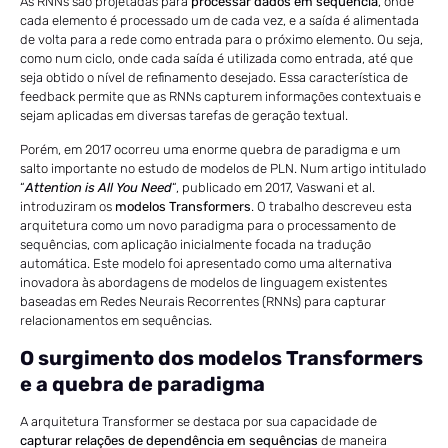
As RNNs são projetadas para
processar dados em sequência
, onde
cada elemento é processado um de cada vez, e a saída é alimentada
de volta para a rede como entrada para o próximo elemento. Ou seja,
como num ciclo, onde cada saída é utilizada como entrada, até que
seja obtido o nível de refinamento desejado. Essa característica de
feedback permite que as RNNs capturem informações contextuais e
sejam aplicadas em diversas tarefas de geração textual.
Porém, em 2017 ocorreu uma enorme quebra de paradigma e um
salto importante no estudo de modelos de PLN. Num artigo intitulado
“
Attention is All You Need
“, publicado em 2017, Vaswani et al.
introduziram os
modelos Transformers
. O trabalho descreveu esta
arquitetura como um novo paradigma para o processamento de
sequências, com aplicação inicialmente focada na tradução
automática. Este modelo foi apresentado como uma alternativa
inovadora às abordagens de modelos de linguagem existentes
baseadas em Redes Neurais Recorrentes (RNNs) para capturar
relacionamentos em sequências.
O surgimento dos modelos Transformers
e a quebra de paradigma
A arquitetura Transformer se destaca por sua capacidade de
capturar relações de dependência em sequências
de maneira