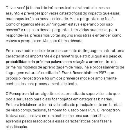
Talvez você já tenha lido inúmeros textos tratando do mesmo
assunto, e previsões (por vezes catastróficas) do impacto que essas
mudanças terão na nossa sociedade. Mas a pergunta que fica é:
Como chegamos até aqui? Ninguém estava esperando por isso
mesmo? A resposta dessas perguntas tem várias nuances e, para
respondê-las, precisamos voltar alguns anos atrás e entender como
estava a pesquisa em IA nessa última década.
Em quase todo modelo de processamento de linguagem natural, uma
característica importante é o parâmetro que atribui qual é o
peso ou
probabilidade da próxima palavra com relação à anterior
. Um dos
primeiros modelos de aprendizagem de máquina e processamento de
linguagem natural é creditado à
Frank Rosenblatt
em 1957, que
propôs o Perceptron e foi um dos primeiros modelos amplamente
conhecidos para processamento de texto.
O
Perceptron
foi um algoritmo de aprendizado supervisionado que
podia ser usado para classificar objetos em categorias binárias.
Embora inicialmente tenha sido aplicado principalmente em tarefas
de visão computacional, também foi usado para PLN. O Perceptron
tratava cada palavra em um texto como uma característica e
aprendia pesos associados a essas características para fazer a
classificação.