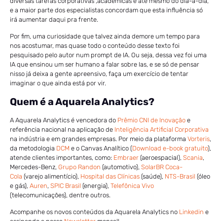
diversas tarefas corporativas ,acadêmicas e até mesmo do dia-a-dia,
e a maior parte dos especialistas concordam que esta influência só
irá aumentar daqui pra frente.
Por fim, uma curiosidade que talvez ainda demore um tempo para
nos acostumar, mas quase todo o conteúdo desse texto foi
pesquisado pelo autor num prompt de IA. Ou seja, dessa vez foi uma
IA que ensinou um ser humano a falar sobre Ias, e se só de pensar
nisso já deixa a gente apreensivo, faça um exercício de tentar
imaginar o que ainda está por vir.
Quem é a Aquarela Analytics?
A Aquarela Analytics é vencedora do
Prêmio CNI de Inovação
e
referência nacional na aplicação de
Inteligência Artificial Corporativa
na indústria e em grandes empresas. Por meio da plataforma
Vorteris
,
da metodologia
DCM
e o Canvas Analítico (
Download e-book gratuito
),
atende clientes importantes, como:
Embraer
(aeroespacial),
Scania
,
Mercedes-Benz,
Grupo Randon
(automotivo),
SolarBR Coca-
Cola
(varejo alimentício),
Hospital das Clínicas
(saúde),
NTS-Brasil
(óleo
e gás),
Auren
,
SPIC Brasil
(energia),
Telefônica Vivo
(telecomunicações), dentre outros.
Acompanhe os novos conteúdos da Aquarela Analytics no
Linkedin
e