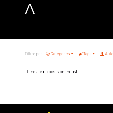
Marina Duailib
Home
Marina Duailibe dos Santos
Filtrar por
Categories
Tags
Auto
There are no posts on the list.