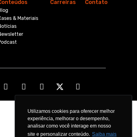
Conteúdos
Carreiras
Contato
Blog
Cases & Materiais
Notícias
Newsletter
Podcast
Utilizamos cookies para oferecer melhor
Utilizamos cookies para oferecer melhor
experiência, melhorar o desempenho,
experiência, melhorar o desempenho,
analisar como você interage em nosso
analisar como você interage em nosso
site e personalizar conteúdo.
site e personalizar conteúdo.
Saiba mais
Saiba mais