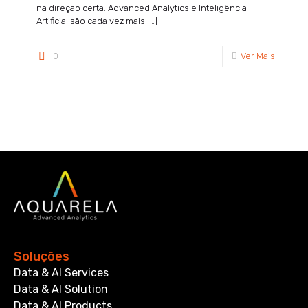
na direção certa. Advanced Analytics e Inteligência
Artificial são cada vez mais
[…]
0
Ver Mais
Soluções
Data & AI Services
Data & AI Solution
Data & AI Products