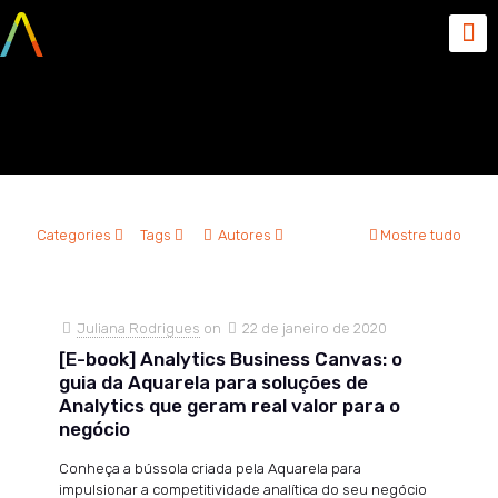
Juliana Rodrigues
Categories
Tags
Autores
Mostre tudo
Juliana Rodrigues
on
22 de janeiro de 2020
[E-book] Analytics Business Canvas: o
guia da Aquarela para soluções de
Analytics que geram real valor para o
negócio
Conheça a bússola criada pela Aquarela para
impulsionar a competitividade analítica do seu negócio