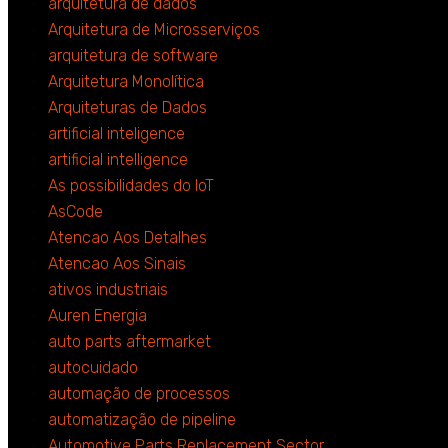
arquitetura de dados
Arquitetura de Microsserviços
arquitetura de software
Arquitetura Monolítica
Arquiteturas de Dados
artificial inteligence
artificial intelligence
As possibilidades do IoT
AsCode
Atencao Aos Detalhes
Atencao Aos Sinais
ativos industriais
Auren Energia
auto parts aftermarket
autocuidado
automação de processos
automatização de pipeline
Automotive Parts Replacement Sector