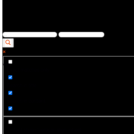
Ver...
Exact matches only
Search in title
Search in content
"><font style="vertical-align: inherit