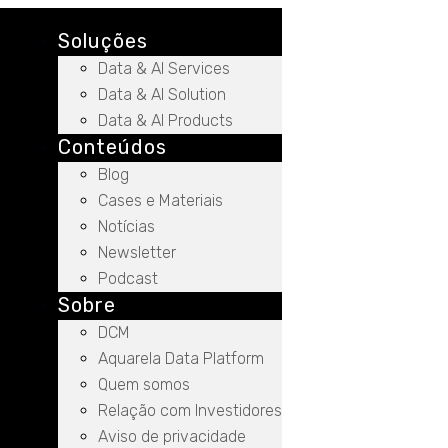
Soluções
Data & AI Services
Data & AI Solution
Data & AI Products
Conteúdos
Blog
Cases e Materiais
Notícias
Newsletter
Podcast
Sobre
DCM
Aquarela Data Platform
Quem somos
Relação com Investidores
Aviso de privacidade