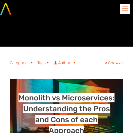
microservices
Categories
Tags
Authors
Show all