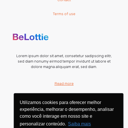
Terms of use
Lorem ipsum dolor sit amet, consetetur sadipscing elitr,
sed diam nonumy eirmod tempor invidunt ut labore et
dolore magna aliquyam erat, sed diam.
Read more
Utilizamos cookies para oferecer melhor
Utilizamos cookies para oferecer melhor
experiência, melhorar o desempenho, analisar
experiência, melhorar o desempenho, analisar
como você interage em nosso site e
como você interage em nosso site e
personalizar conteúdo.
personalizar conteúdo.
Saiba mais
Saiba mais