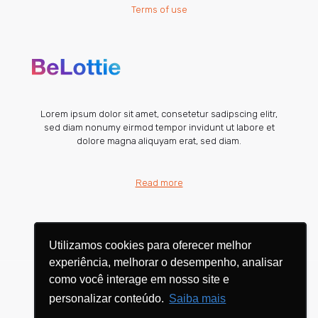
Terms of use
Lorem ipsum dolor sit amet, consetetur sadipscing elitr,
sed diam nonumy eirmod tempor invidunt ut labore et
dolore magna aliquyam erat, sed diam.
Read more
Utilizamos cookies para oferecer melhor
Utilizamos cookies para oferecer melhor
experiência, melhorar o desempenho, analisar
experiência, melhorar o desempenho, analisar
como você interage em nosso site e
como você interage em nosso site e
personalizar conteúdo.
personalizar conteúdo.
Saiba mais
Saiba mais