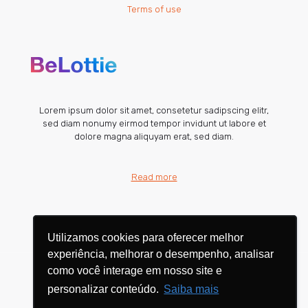
Terms of use
Lorem ipsum dolor sit amet, consetetur sadipscing elitr,
sed diam nonumy eirmod tempor invidunt ut labore et
dolore magna aliquyam erat, sed diam.
Read more
Utilizamos cookies para oferecer melhor
Utilizamos cookies para oferecer melhor
experiência, melhorar o desempenho, analisar
experiência, melhorar o desempenho, analisar
como você interage em nosso site e
como você interage em nosso site e
personalizar conteúdo.
personalizar conteúdo.
Saiba mais
Saiba mais