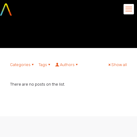
Ederley Carvalho
Categories
Tags
Authors
Show all
There are no posts on the list.