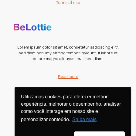
Terms of use
Lorem ipsum dolor sit amet, consetetur sadipscing elitr,
sed diam nonumy eirmod tempor invidunt ut labore et
dolore magna aliquyam erat, sed diam.
Read more
Utilizamos cookies para oferecer melhor
Utilizamos cookies para oferecer melhor
experiência, melhorar o desempenho, analisar
experiência, melhorar o desempenho, analisar
como você interage em nosso site e
como você interage em nosso site e
personalizar conteúdo.
personalizar conteúdo.
Saiba mais
Saiba mais
© 2026 Betheme by
Muffin group
| All Rights Reserved |