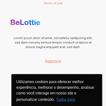
Terms of use
Lorem ipsum dolor sit amet, consetetur sadipscing elitr,
sed diam nonumy eirmod tempor invidunt ut labore et
dolore magna aliquyam erat, sed diam.
Read more
Utilizamos cookies para oferecer melhor
Utilizamos cookies para oferecer melhor
experiência, melhorar o desempenho, analisar
experiência, melhorar o desempenho, analisar
como você interage em nosso site e
como você interage em nosso site e
personalizar conteúdo.
personalizar conteúdo.
Saiba mais
Saiba mais