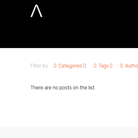
Vinicius Gonç
Home
Vinicius Gonçalves
Filter by
Categories
Tags
Autho
There are no posts on the list.