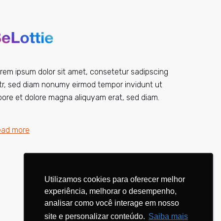
rem ipsum dolor sit amet, consetetur sadipscing
itr, sed diam nonumy eirmod tempor invidunt ut
bore et dolore magna aliquyam erat, sed diam.
ead more
Utilizamos cookies para oferecer melhor
Utilizamos cookies para oferecer melhor
experiência, melhorar o desempenho,
experiência, melhorar o desempenho,
analisar como você interage em nosso
analisar como você interage em nosso
site e personalizar conteúdo.
site e personalizar conteúdo.
Saiba mais
Saiba mais