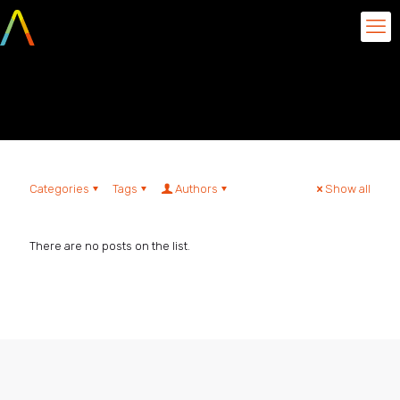
Luiz Fernando Carvalho
Categories
Tags
Authors
Show all
There are no posts on the list.