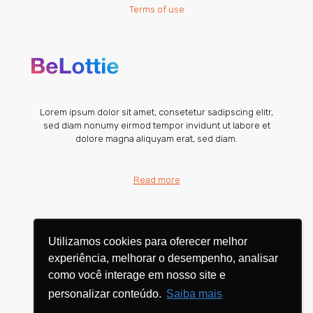
Terms of use
Lorem ipsum dolor sit amet, consetetur sadipscing elitr,
sed diam nonumy eirmod tempor invidunt ut labore et
dolore magna aliquyam erat, sed diam.
Read more
Utilizamos cookies para oferecer melhor
Utilizamos cookies para oferecer melhor
experiência, melhorar o desempenho, analisar
experiência, melhorar o desempenho, analisar
como você interage em nosso site e
como você interage em nosso site e
personalizar conteúdo.
personalizar conteúdo.
Saiba mais
Saiba mais