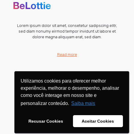
Lorem ipsum dolor sit amet, consetetur sadipscing elitr,
sed diam nonumy eirmod tempor invidunt ut labore et
dolore magna aliquyam erat, sed diam.
Read more
Utilizamos cookies para oferecer melhor
Utilizamos cookies para oferecer melhor
experiência, melhorar o desempenho, analisar
experiência, melhorar o desempenho, analisar
como você interage em nosso site e
como você interage em nosso site e
personalizar conteúdo.
personalizar conteúdo.
Saiba mais
Saiba mais
© 2026 Betheme by
Muffin group
| All Rights Reserved |
Powered by
WordPress
Recusar Cookies
Recusar Cookies
Aceitar Cookies
Aceitar Cookies