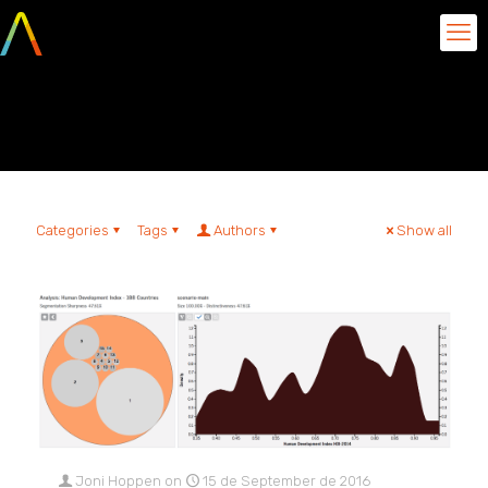
Algorithms
Categories
Tags
Authors
Show all
Joni Hoppen
on
15 de September de 2016