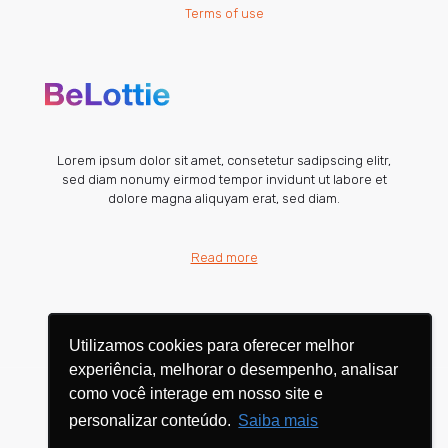
Terms of use
Lorem ipsum dolor sit amet, consetetur sadipscing elitr,
sed diam nonumy eirmod tempor invidunt ut labore et
dolore magna aliquyam erat, sed diam.
Read more
Utilizamos cookies para oferecer melhor
Utilizamos cookies para oferecer melhor
experiência, melhorar o desempenho, analisar
experiência, melhorar o desempenho, analisar
como você interage em nosso site e
como você interage em nosso site e
personalizar conteúdo.
personalizar conteúdo.
Saiba mais
Saiba mais