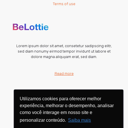
Terms of use
Lorem ipsum dolor sit amet, consetetur sadipscing elitr,
sed diam nonumy eirmod tempor invidunt ut labore et
dolore magna aliquyam erat, sed diam.
Read more
Utilizamos cookies para oferecer melhor
Utilizamos cookies para oferecer melhor
experiência, melhorar o desempenho, analisar
experiência, melhorar o desempenho, analisar
como você interage em nosso site e
como você interage em nosso site e
personalizar conteúdo.
personalizar conteúdo.
Saiba mais
Saiba mais