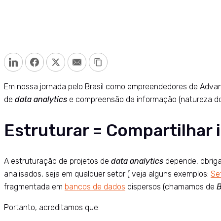
LinkedIn
Facebook
Twitter
Email
Copy Link
Em nossa jornada pelo Brasil como empreendedores de Advanced
de
data
analytics
e compreensão da informação (natureza do
Estruturar = Compartilhar
A estruturação de projetos de
data analytics
depende, obriga
analisados, seja em qualquer setor ( veja alguns exemplos:
Se
fragmentada em
bancos de dados
dispersos (chamamos de
Portanto, acreditamos que: