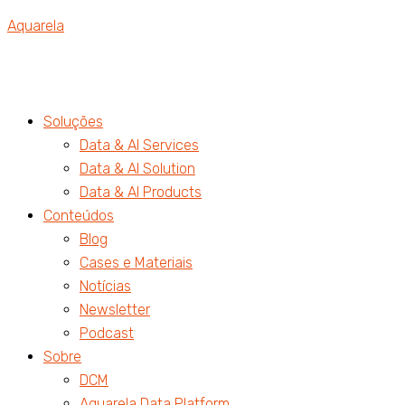
Aquarela
Soluções
Data & AI Services
Data & AI Solution
Data & AI Products
Conteúdos
Blog
Cases e Materiais
Notícias
Newsletter
Podcast
Sobre
DCM
Aquarela Data Platform