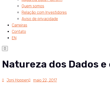
Quem somos
Relação com Investidores
Aviso de privacidade
Carreiras
Contato
EN
Menu
de
alternância
de
Natureza dos Dados e 
hambúrguer
Joni Hoppen
maio 22, 2017