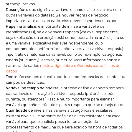
autoexplicativos.
Descrição
: o que significa a variável e como ela se relaciona com
outras variáveis do dataset. Se houver regras de negócio
importantes atreladas ao dado, elas devem estar descritas aqui.
Papel na análise
: é importante definir se a variável é de
identificação (ID), se é a variável resposta (variável dependente,
cuja explicação ou predição está sendo buscada na análise), ou se
é uma variável explicativa (variável independente, cujo
comportamento contém informações acerca da variável resposta).
Tipo
: trata da natureza da variável, como por exemplo: categórica,
binária (ou dummy), escalar, numérica. Mais informações sobre a
natureza de dados
neste artigo sobre o Gênesis das análises de
dados
Texto
: são campos de texto aberto, como feedbacks de clientes ou
campos de descrição.
Variável no tempo da análise
: é preciso definir o aspecto temporal
das variáveis em relação à variável resposta (pré análise, pós,
durante, ou atemporal). Isso é muito importante para eliminar
variáveis que não serão úteis para a resposta que se deseja obter.
Quantidade de níveis
: nas variáveis categóricas e escalares
existem níveis. É importante definir os níveis existentes em cada
variável para que o analista possa ter uma noção do
processamento de máquina que será exigido na hora de rodar os