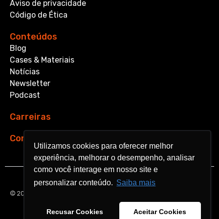
Aviso de privacidade
Código de Ética
Conteúdos
Blog
Cases & Materiais
Notícias
Newsletter
Podcast
Carreiras
Contato
Utilizamos cookies para oferecer melhor
Utilizamos cookies para oferecer melhor
experiência, melhorar o desempenho, analisar
experiência, melhorar o desempenho, analisar
como você interage em nosso site e
como você interage em nosso site e
personalizar conteúdo.
personalizar conteúdo.
Saiba mais
Saiba mais
© 2026 Aquarela Analytics. All rights reserved.
Recusar Cookies
Recusar Cookies
Aceitar Cookies
Aceitar Cookies