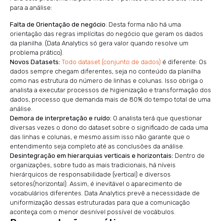
para a análise:
Falta de Orientação de negócio
: Desta forma não há uma
orientação das regras implícitas do negócio que geram os dados
da planilha. (Data Analytics só gera valor quando resolve um
problema prático).
Novos Datasets:
Todo dataset (conjunto de dados)
é diferente: Os
dados sempre chegam diferentes, seja no conteúdo da planilha
como nas estrutura do número de linhas e colunas. Isso obriga o
analista a executar processos de higienização e transformação dos
dados, processo que demanda mais de 80% do tempo total de uma
análise.
Demora de interpretação e ruído:
O analista terá que questionar
diversas vezes o dono do dataset sobre o significado de cada uma
das linhas e colunas, e mesmo assim isso não garante que o
entendimento seja completo até as conclusões da análise.
Desintegração em hierarquias verticais e horizontais:
Dentro de
organizações, sobre tudo as mais tradicionais, há níveis
hierárquicos de responsabilidade (vertical) e diversos
setores(horizontal). Assim, é inevitável o aparecimento de
vocabulários diferentes. Data Analytics prevê a necessidade de
uniformização dessas estruturadas para que a comunicação
aconteça com o menor desnível possível de vocábulos.