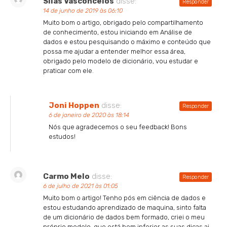
Silas Vasconcelos
disse:
Responder
14 de junho de 2019 às 06:10
Muito bom o artigo, obrigado pelo compartilhamento
de conhecimento, estou iniciando em Análise de
dados e estou pesquisando o máximo e conteúdo que
possa me ajudar a entender melhor essa área,
obrigado pelo modelo de dicionário, vou estudar e
praticar com ele.
Joni Hoppen
disse:
Responder
6 de janeiro de 2020 às 18:14
Nós que agradecemos o seu feedback! Bons
estudos!
Carmo Melo
disse:
Responder
6 de julho de 2021 às 01:05
Muito bom o artigo! Tenho pós em ciência de dados e
estou estudando aprendizado de maquina, sinto falta
de um dicionário de dados bem formado, criei o meu
próprio modelo, que está bem inferior as suas dicas ai.