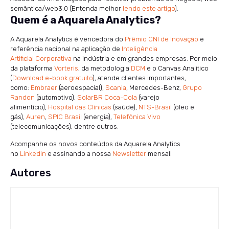
semântica/web3.0 (Entenda melhor
lendo este artigo
).
Quem é a Aquarela Analytics?
A Aquarela Analytics é vencedora do
Prêmio CNI de Inovação
e
referência nacional na aplicação de
Inteligência
Artificial Corporativa
na indústria e em grandes empresas. Por meio
da plataforma
Vorteris
, da metodologia
DCM
e o Canvas Analítico
(
Download e-book gratuito
), atende clientes importantes,
como:
Embraer
(aeroespacial),
Scania
, Mercedes-Benz,
Grupo
Randon
(automotivo),
SolarBR Coca-Cola
(varejo
alimentício),
Hospital das Clínicas
(saúde),
NTS-Brasil
(óleo e
gás),
Auren
,
SPIC Brasil
(energia),
Telefônica Vivo
(telecomunicações), dentre outros.
Acompanhe os novos conteúdos da Aquarela Analytics
no
Linkedin
e assinando a nossa
Newsletter
mensal!
Autores