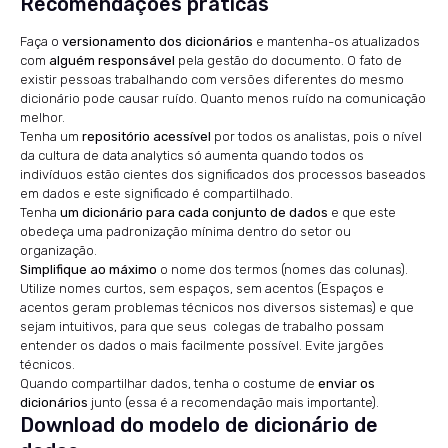
Recomendações práticas
Faça o
versionamento dos dicionários
e mantenha-os atualizados
com
alguém responsável
pela gestão do documento. O fato de
existir pessoas trabalhando com versões diferentes do mesmo
dicionário pode causar ruído. Quanto menos ruído na comunicação
melhor.
Tenha um
repositório acessível
por todos os analistas, pois o nível
da cultura de data analytics só aumenta quando todos os
indivíduos estão cientes dos significados dos processos baseados
em dados e este significado é compartilhado.
Tenha
um dicionário para cada conjunto de dados
e que este
obedeça uma padronização mínima dentro do setor ou
organização.
Simplifique ao máximo
o nome dos termos (nomes das colunas).
Utilize nomes curtos, sem espaços, sem acentos (Espaços e
acentos geram problemas técnicos nos diversos sistemas) e que
sejam intuitivos, para que seus colegas de trabalho possam
entender os dados o mais facilmente possível. Evite jargões
técnicos.
Quando compartilhar dados, tenha o costume de
enviar os
dicionários
junto (essa é a recomendação mais importante).
Download do modelo de dicionário de