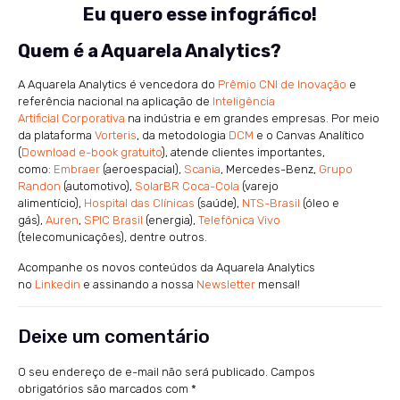
Eu quero esse infográfico!
Quem é a Aquarela Analytics?
A Aquarela Analytics é vencedora do
Prêmio CNI de Inovação
e
referência nacional na aplicação de
Inteligência
Artificial Corporativa
na indústria e em grandes empresas. Por meio
da plataforma
Vorteris
, da metodologia
DCM
e o Canvas Analítico
(
Download e-book gratuito
), atende clientes importantes,
como:
Embraer
(aeroespacial),
Scania
, Mercedes-Benz,
Grupo
Randon
(automotivo),
SolarBR Coca-Cola
(varejo
alimentício),
Hospital das Clínicas
(saúde),
NTS-Brasil
(óleo e
gás),
Auren
,
SPIC Brasil
(energia),
Telefônica Vivo
(telecomunicações), dentre outros.
Acompanhe os novos conteúdos da Aquarela Analytics
no
Linkedin
e assinando a nossa
Newsletter
mensal!
Deixe um comentário
O seu endereço de e-mail não será publicado.
Campos
obrigatórios são marcados com
*