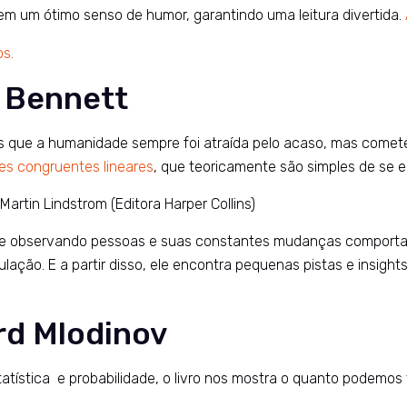
tem um ótimo senso de humor, garantindo uma leitura divertida.
os.
. Bennett
icos que a humanidade sempre foi atraída pelo acaso, mas co
es congruentes lineares
, que teoricamente são simples de se e
rtin Lindstrom (Editora Harper Collins)
ndo e observando pessoas e suas constantes mudanças comport
pulação. E a partir disso, ele encontra pequenas pistas e insi
rd Mlodinov
statística e probabilidade, o livro nos mostra o quanto podem