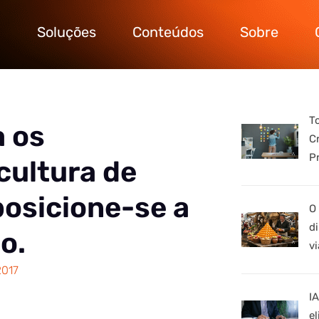
Soluções
Conteúdos
Sobre
T
 os
C
P
cultura de
posicione-se a
O
d
o.
vi
2017
I
e