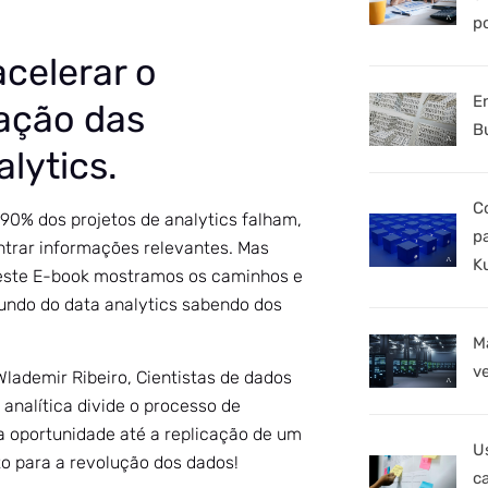
p
celerar o
E
ação das
B
alytics.
C
90% dos projetos de analytics falham,
p
ontrar informações relevantes. Mas
K
este E-book mostramos os caminhos e
undo do data analytics sabendo dos
M
v
lademir Ribeiro, Cientistas de dados
 analítica divide o processo de
a oportunidade até a replicação de um
U
to para a revolução dos dados!
c