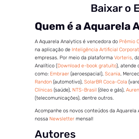
Baixar o 
Quem é a Aquarela 
A Aquarela Analytics é vencedora do
Prêmio C
na aplicação de
Inteligência Artificial Corpora
empresas. Por meio da plataforma
Vorteris
, 
Analítico (
Download e-book gratuito
), atende 
como:
Embraer
(aeroespacial),
Scania
, Merce
Randon
(automotivo),
SolarBR Coca-Cola
(vare
Clínicas
(saúde),
NTS-Brasil
(óleo e gás),
Aure
(telecomunicações), dentre outros.
Acompanhe os novos conteúdos da Aquarela 
nossa
Newsletter
mensal!
Autores