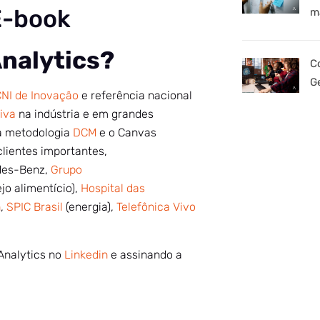
E-book
m
Analytics?
C
G
NI de Inovação
e referência nacional
tiva
na indústria e em grandes
da metodologia
DCM
e o Canvas
clientes importantes,
des-Benz,
Grupo
jo alimentício),
Hospital das
n
,
SPIC Brasil
(energia),
Telefônica Vivo
Analytics no
Linkedin
e assinando a