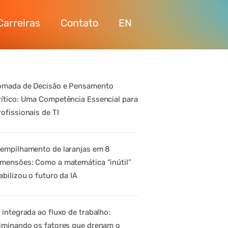
Carreiras
Contato
EN
omada de Decisão e Pensamento
rítico: Uma Competência Essencial para
rofissionais de TI
 empilhamento de laranjas em 8
imensões: Como a matemática “inútil”
abilizou o futuro da IA
A integrada ao fluxo de trabalho:
liminando os fatores que drenam o