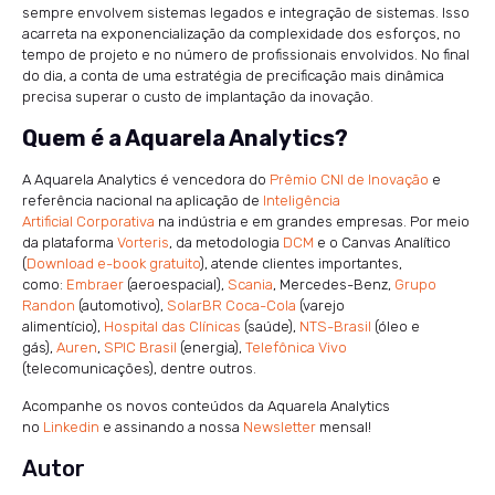
sempre envolvem sistemas legados e integração de sistemas. Isso
acarreta na exponencialização da complexidade dos esforços, no
tempo de projeto e no número de profissionais envolvidos. No final
do dia, a conta de uma estratégia de precificação mais dinâmica
precisa superar o custo de implantação da inovação.
Quem é a Aquarela Analytics?
A Aquarela Analytics é vencedora do
Prêmio CNI de Inovação
e
referência nacional na aplicação de
Inteligência
Artificial Corporativa
na indústria e em grandes empresas. Por meio
da plataforma
Vorteris
, da metodologia
DCM
e o Canvas Analítico
(
Download e-book gratuito
), atende clientes importantes,
como:
Embraer
(aeroespacial),
Scania
, Mercedes-Benz,
Grupo
Randon
(automotivo),
SolarBR Coca-Cola
(varejo
alimentício),
Hospital das Clínicas
(saúde),
NTS-Brasil
(óleo e
gás),
Auren
,
SPIC Brasil
(energia),
Telefônica Vivo
(telecomunicações), dentre outros.
Acompanhe os novos conteúdos da Aquarela Analytics
no
Linkedin
e assinando a nossa
Newsletter
mensal!
Autor