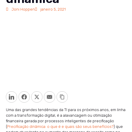
Joni Hoppen
janeiro 5, 2021
LinkedIn
Facebook
Twitter
Email
Copy Link
Uma das grandes tendências da TI para os próximos anos, em linha
com a transformação digital, é a alavancagem ou otimização
financeira gerada por processos inteligentes de precificação
(
Precificação dinâmica: o que é e quais são seus benefícios?
) que