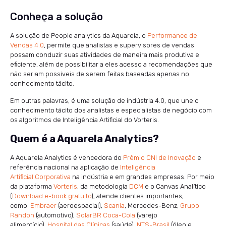
Conheça a solução
A solução de People analytics da Aquarela, o
Performance de
Vendas 4.0
, permite que analistas e supervisores de vendas
possam conduzir suas atividades de maneira mais produtiva e
eficiente, além de possibilitar a eles acesso a recomendações que
não seriam possíveis de serem feitas baseadas apenas no
conhecimento tácito.
Em outras palavras, é uma solução de indústria 4.0, que une o
conhecimento tácito dos analistas e especialistas de negócio com
os algoritmos de Inteligência Artificial do Vorteris.
Quem é a Aquarela Analytics?
A Aquarela Analytics é vencedora do
Prêmio CNI de Inovação
e
referência nacional na aplicação de
Inteligência
Artificial Corporativa
na indústria e em grandes empresas. Por meio
da plataforma
Vorteris
, da metodologia
DCM
e o Canvas Analítico
(
Download e-book gratuito
), atende clientes importantes,
como:
Embraer
(aeroespacial),
Scania
, Mercedes-Benz,
Grupo
Randon
(automotivo),
SolarBR Coca-Cola
(varejo
alimentício),
Hospital das Clínicas
(saúde),
NTS-Brasil
(óleo e