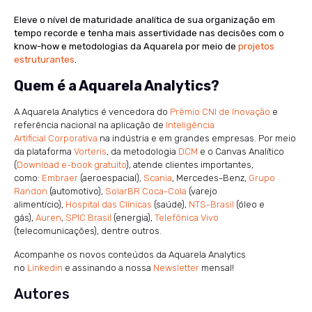
Eleve o nível de maturidade analítica de sua organização em
tempo recorde e tenha mais assertividade nas decisões com o
know-how e metodologias da Aquarela por meio de
projetos
estruturantes
.
Quem é a Aquarela Analytics?
A Aquarela Analytics é vencedora do
Prêmio CNI de Inovação
e
referência nacional na aplicação de
Inteligência
Artificial Corporativa
na indústria e em grandes empresas. Por meio
da plataforma
Vorteris
, da metodologia
DCM
e o Canvas Analítico
(
Download e-book gratuito
), atende clientes importantes,
como:
Embraer
(aeroespacial),
Scania
, Mercedes-Benz,
Grupo
Randon
(automotivo),
SolarBR Coca-Cola
(varejo
alimentício),
Hospital das Clínicas
(saúde),
NTS-Brasil
(óleo e
gás),
Auren
,
SPIC Brasil
(energia),
Telefônica Vivo
(telecomunicações), dentre outros.
Acompanhe os novos conteúdos da Aquarela Analytics
no
Linkedin
e assinando a nossa
Newsletter
mensal!
Autores