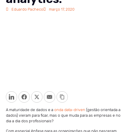
Eduardo Pacheco
março 17, 2020
LinkedIn
Facebook
Twitter
Email
Copy Link
A maturidade de dados e a
onda data-driven
(gestão orientada a
dados) vieram para ficar, mas o que muda para as empresas e no
dia a dia dos profissionais?
Com especial ênfase para as organizações que não nasceram