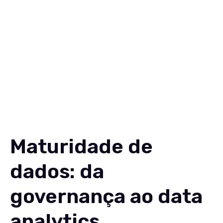
Soluções
Conteúdos
Sobre
Carreiras
Contato
EN
Maturidade de
dados: da
governança ao data
analytics.