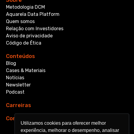
Sobre
Metodologia DCM
Aquarela Data Platform
Quem somos
Relação com Investidores
Aviso de privacidade
Código de Ética
Conteúdos
Blog
Cases & Materiais
Notícias
Newsletter
Podcast
Carreiras
Contato
Utilizamos cookies para oferecer melhor
Utilizamos cookies para oferecer melhor
experiência, melhorar o desempenho, analisar
experiência, melhorar o desempenho, analisar