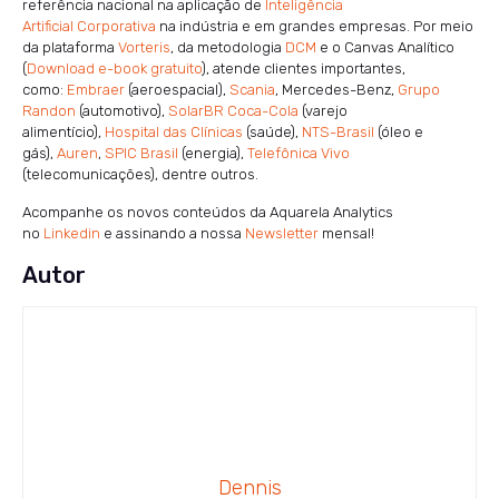
referência nacional na aplicação de
Inteligência
Artificial Corporativa
na indústria e em grandes empresas. Por meio
da plataforma
Vorteris
, da metodologia
DCM
e o Canvas Analítico
(
Download e-book gratuito
), atende clientes importantes,
como:
Embraer
(aeroespacial),
Scania
, Mercedes-Benz,
Grupo
Randon
(automotivo),
SolarBR Coca-Cola
(varejo
alimentício),
Hospital das Clínicas
(saúde),
NTS-Brasil
(óleo e
gás),
Auren
,
SPIC Brasil
(energia),
Telefônica Vivo
(telecomunicações), dentre outros.
Acompanhe os novos conteúdos da Aquarela Analytics
no
Linkedin
e assinando a nossa
Newsletter
mensal!
Autor
Dennis