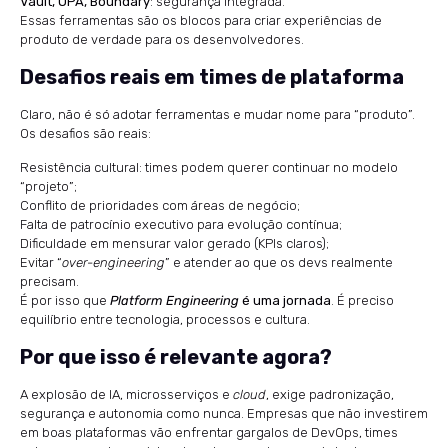
Vault, OPA, Boundary
: segurança integrada.
Essas ferramentas são os blocos para criar experiências de
produto de verdade para os desenvolvedores.
Desafios reais em times de plataforma
Claro, não é só adotar ferramentas e mudar nome para “produto”.
Os desafios são reais:
Resistência cultural: times podem querer continuar no modelo
“projeto”;
Conflito de prioridades com áreas de negócio;
Falta de patrocínio executivo para evolução contínua;
Dificuldade em mensurar valor gerado (KPIs claros);
Evitar “
over-engineering
” e atender ao que os devs realmente
precisam.
É por isso que
Platform Engineering
é uma jornada
. É preciso
equilíbrio entre tecnologia, processos e cultura.
Por que isso é relevante agora?
A explosão de IA, microsserviços e
cloud
, exige padronização,
segurança e autonomia como nunca. Empresas que não investirem
em boas plataformas vão enfrentar gargalos de DevOps, times