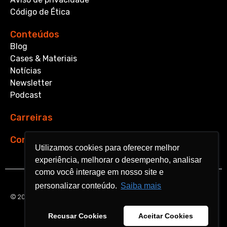
Código de Ética
Conteúdos
Blog
Cases & Materiais
Notícias
Newsletter
Podcast
Carreiras
Contato
Utilizamos cookies para oferecer melhor
Utilizamos cookies para oferecer melhor
experiência, melhorar o desempenho, analisar
experiência, melhorar o desempenho, analisar
como você interage em nosso site e
como você interage em nosso site e
personalizar conteúdo.
personalizar conteúdo.
Saiba mais
Saiba mais
© 2026 Aquarela Analytics. All rights reserved.
Recusar Cookies
Recusar Cookies
Aceitar Cookies
Aceitar Cookies