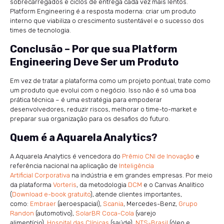
sobrecarregados e ciclos de entrega cada vez mais lentos.
Platform Engineering é a resposta moderna: criar um produto
interno que viabiliza o crescimento sustentável e o sucesso dos
times de tecnologia.
Conclusão – Por que sua Platform
Engineering Deve Ser um Produto
Em vez de tratar a plataforma como um projeto pontual, trate como
um produto que evolui com o negócio. Isso não é só uma boa
prática técnica – é uma estratégia para empoderar
desenvolvedores, reduzir riscos, melhorar o time-to-market e
preparar sua organização para os desafios do futuro.
Quem é a Aquarela Analytics?
A Aquarela Analytics é vencedora do
Prêmio CNI de Inovação
e
referência nacional na aplicação de
Inteligência
Artificial Corporativa
na indústria e em grandes empresas. Por meio
da plataforma
Vorteris
, da metodologia
DCM
e o Canvas Analítico
(
Download e-book gratuito
), atende clientes importantes,
como:
Embraer
(aeroespacial),
Scania
, Mercedes-Benz,
Grupo
Randon
(automotivo),
SolarBR Coca-Cola
(varejo
alimentício),
Hospital das Clínicas
(saúde),
NTS-Brasil
(óleo e