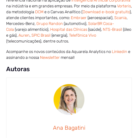
referência nacional na aplicação de
Inteligência Artificial Corporativa
na indústria e em grandes empresas. Por meio da plataforma
Vorteris
,
da metodologia
DCM
e o Canvas Analítico (
Download e-book gratuito
),
atende clientes importantes, como:
Embraer
(aeroespacial),
Scania
,
Mercedes-Benz,
Grupo Randon
(automotivo),
SolarBR Coca-
Cola
(varejo alimentício),
Hospital das Clínicas
(saúde),
NTS-Brasil
(óleo
e gás),
Auren
,
SPIC Brasil
(energia),
Telefônica Vivo
(telecomunicações), dentre outros.
Acompanhe os novos conteúdos da Aquarela Analytics no
Linkedin
e
assinando a nossa
Newsletter
mensal!
Autoras
Ana Bagatini