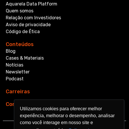
Aquarela Data Platform
Quem somos
Relação com Investidores
Aviso de privacidade
Código de Ética
Conteúdos
Blog
Cases & Materiais
Notícias
Newsletter
Podcast
Carreiras
Contato
Utilizamos cookies para oferecer melhor
Utilizamos cookies para oferecer melhor
experiência, melhorar o desempenho, analisar
experiência, melhorar o desempenho, analisar
como você interage em nosso site e
como você interage em nosso site e