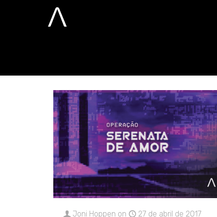
abril 27, 2017
Home
2017
abril
27
Joni Hoppen
on
27 de abril de 2017