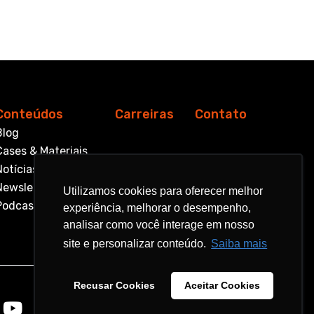
Conteúdos
Carreiras
Contato
Blog
Cases & Materiais
Notícias
Newsletter
Utilizamos cookies para oferecer melhor
Utilizamos cookies para oferecer melhor
Podcast
experiência, melhorar o desempenho,
experiência, melhorar o desempenho,
analisar como você interage em nosso
analisar como você interage em nosso
site e personalizar conteúdo.
site e personalizar conteúdo.
Saiba mais
Saiba mais
Recusar Cookies
Recusar Cookies
Aceitar Cookies
Aceitar Cookies