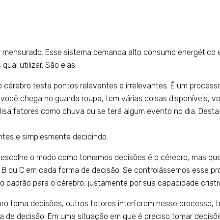
ser mensurado. Esse sistema demanda alto consumo energético e 
al utilizar. São elas:
o cérebro testa pontos relevantes e irrelevantes. É um processo
 você chega no guarda roupa, tem várias coisas disponíveis, vo
sa fatores como chuva ou se terá algum evento no dia. Desta 
antes e simplesmente decidindo.
colhe o modo como tomamos decisões é o cérebro, mas que crit
, B ou C em cada forma de decisão. Se controlássemos esse pr
rio padrão para o cérebro, justamente por sua capacidade cria
ro toma decisões, outros fatores interferem nesse processo, t
a de decisão. Em uma situação em que é preciso tomar decisõe