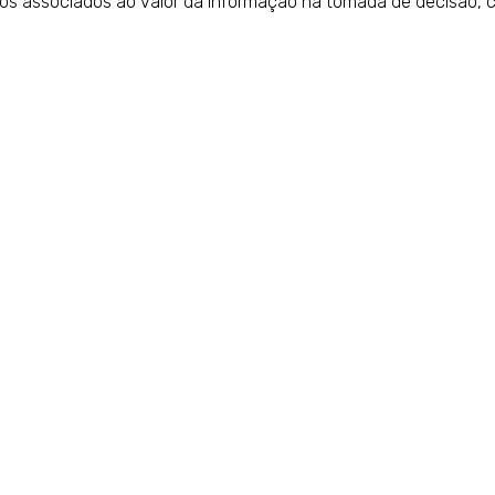
tos associados ao valor da informação na tomada de decisão, 