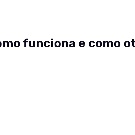
nteúdos
Sobre
Carreiras
Contato
omo funciona e como ot